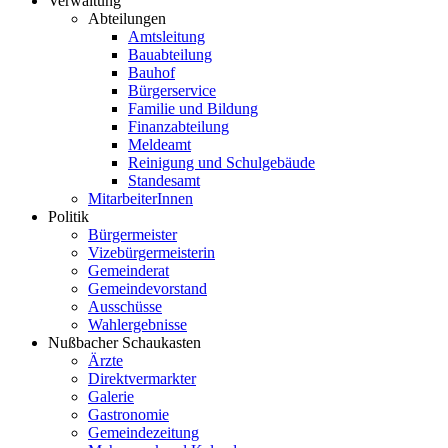
Verwaltung
Abteilungen
Amtsleitung
Bauabteilung
Bauhof
Bürgerservice
Familie und Bildung
Finanzabteilung
Meldeamt
Reinigung und Schulgebäude
Standesamt
MitarbeiterInnen
Politik
Bürgermeister
Vizebürgermeisterin
Gemeinderat
Gemeindevorstand
Ausschüsse
Wahlergebnisse
Nußbacher Schaukasten
Ärzte
Direktvermarkter
Galerie
Gastronomie
Gemeindezeitung