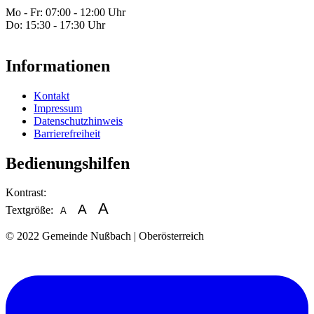
Mo - Fr: 07:00 - 12:00 Uhr
Do: 15:30 - 17:30 Uhr
Informationen
Kontakt
Impressum
Datenschutzhinweis
Barrierefreiheit
Bedienungshilfen
Kontrast:
Switch
Switch
Switch
Switch
A
A
Textgröße:
A
to
to
to
to
Set
Set
Set
color
blue
high
soft
font
© 2022 Gemeinde Nußbach | Oberösterreich
theme
theme
visibility
theme
font
font
size
theme
to
size
size
100%
to
to
125%
150%