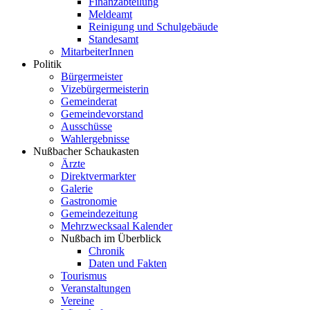
Finanzabteilung
Meldeamt
Reinigung und Schulgebäude
Standesamt
MitarbeiterInnen
Politik
Bürgermeister
Vizebürgermeisterin
Gemeinderat
Gemeindevorstand
Ausschüsse
Wahlergebnisse
Nußbacher Schaukasten
Ärzte
Direktvermarkter
Galerie
Gastronomie
Gemeindezeitung
Mehrzwecksaal Kalender
Nußbach im Überblick
Chronik
Daten und Fakten
Tourismus
Veranstaltungen
Vereine