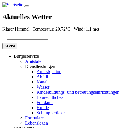
Direkt
zum
Inhalt
Aktuelles Wetter
Klarer Himmel | Temperatur: 20.72°С | Wind: 1.1 m/s
Suche
Suche
Bürgerservice
Amtstafel
Dienstleistungen
Amtssignatur
Abfall
Kanal
Wasser
Kinderbildungs- und betreuungseinrichtungen
Baurechtliches
Fundamt
Hunde
Schnupperticket
Formulare
Lebenslagen