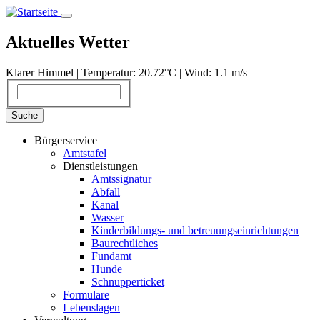
Direkt
zum
Inhalt
Aktuelles Wetter
Klarer Himmel | Temperatur: 20.72°С | Wind: 1.1 m/s
Suche
Suche
Bürgerservice
Amtstafel
Dienstleistungen
Amtssignatur
Abfall
Kanal
Wasser
Kinderbildungs- und betreuungseinrichtungen
Baurechtliches
Fundamt
Hunde
Schnupperticket
Formulare
Lebenslagen