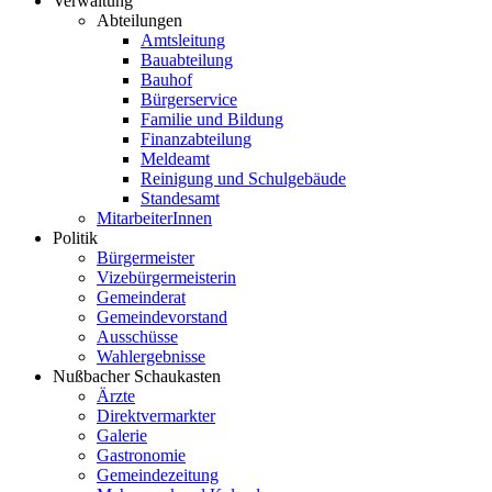
Verwaltung
Abteilungen
Amtsleitung
Bauabteilung
Bauhof
Bürgerservice
Familie und Bildung
Finanzabteilung
Meldeamt
Reinigung und Schulgebäude
Standesamt
MitarbeiterInnen
Politik
Bürgermeister
Vizebürgermeisterin
Gemeinderat
Gemeindevorstand
Ausschüsse
Wahlergebnisse
Nußbacher Schaukasten
Ärzte
Direktvermarkter
Galerie
Gastronomie
Gemeindezeitung