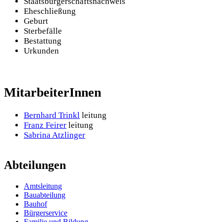
Staatsbürgerschaftsnachweis
Eheschließung
Geburt
Sterbefälle
Bestattung
Urkunden
MitarbeiterInnen
Bernhard Trinkl
leitung
Franz Feirer
leitung
Sabrina Atzlinger
Abteilungen
Amtsleitung
Bauabteilung
Bauhof
Bürgerservice
Familie und Bildung