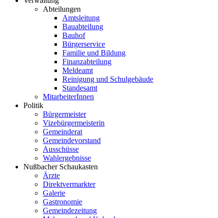
Verwaltung
Abteilungen
Amtsleitung
Bauabteilung
Bauhof
Bürgerservice
Familie und Bildung
Finanzabteilung
Meldeamt
Reinigung und Schulgebäude
Standesamt
MitarbeiterInnen
Politik
Bürgermeister
Vizebürgermeisterin
Gemeinderat
Gemeindevorstand
Ausschüsse
Wahlergebnisse
Nußbacher Schaukasten
Ärzte
Direktvermarkter
Galerie
Gastronomie
Gemeindezeitung