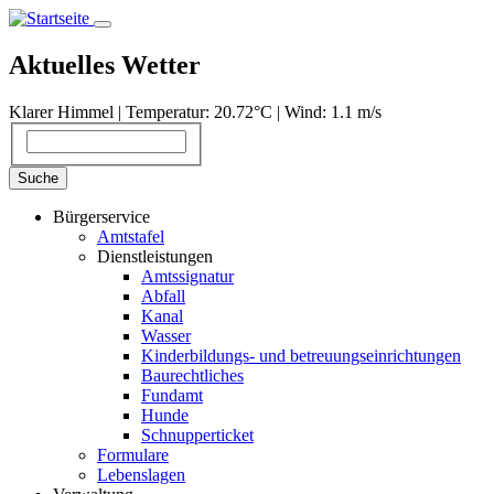
Direkt
zum
Inhalt
Aktuelles Wetter
Klarer Himmel | Temperatur: 20.72°С | Wind: 1.1 m/s
Suche
Suche
Bürgerservice
Amtstafel
Dienstleistungen
Amtssignatur
Abfall
Kanal
Wasser
Kinderbildungs- und betreuungseinrichtungen
Baurechtliches
Fundamt
Hunde
Schnupperticket
Formulare
Lebenslagen