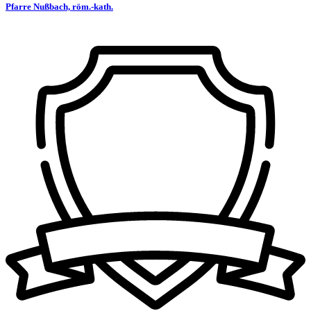
Pfarre Nußbach, röm.-kath.