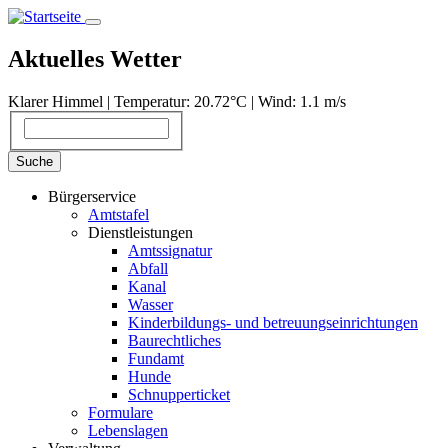
Direkt
zum
Inhalt
Aktuelles Wetter
Klarer Himmel | Temperatur: 20.72°С | Wind: 1.1 m/s
Suche
Suche
Bürgerservice
Amtstafel
Dienstleistungen
Amtssignatur
Abfall
Kanal
Wasser
Kinderbildungs- und betreuungseinrichtungen
Baurechtliches
Fundamt
Hunde
Schnupperticket
Formulare
Lebenslagen