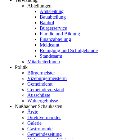
Verwaltung
Abteilungen
Amtsleitung
Bauabteilung
Bauhof
Bürgerservice
Familie und Bildung
Finanzabteilung
Meldeamt
Reinigung und Schulgebäude
Standesamt
MitarbeiterInnen
Politik
Bürgermeister
Vizebürgermeisterin
Gemeinderat
Gemeindevorstand
Ausschüsse
Wahlergebnisse
Nußbacher Schaukasten
Ärzte
Direktvermarkter
Galerie
Gastronomie
Gemeindezeitung