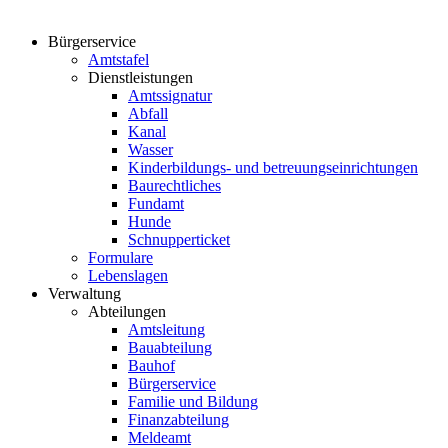
Bürgerservice
Amtstafel
Dienstleistungen
Amtssignatur
Abfall
Kanal
Wasser
Kinderbildungs- und betreuungseinrichtungen
Baurechtliches
Fundamt
Hunde
Schnupperticket
Formulare
Lebenslagen
Verwaltung
Abteilungen
Amtsleitung
Bauabteilung
Bauhof
Bürgerservice
Familie und Bildung
Finanzabteilung
Meldeamt