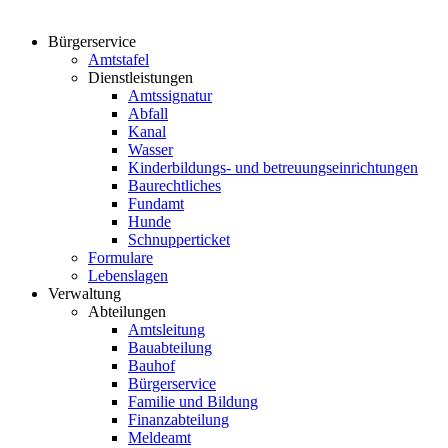
Bürgerservice
Amtstafel
Dienstleistungen
Amtssignatur
Abfall
Kanal
Wasser
Kinderbildungs- und betreuungseinrichtungen
Baurechtliches
Fundamt
Hunde
Schnupperticket
Formulare
Lebenslagen
Verwaltung
Abteilungen
Amtsleitung
Bauabteilung
Bauhof
Bürgerservice
Familie und Bildung
Finanzabteilung
Meldeamt