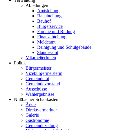
Verwaltung
Abteilungen
Amtsleitung
Bauabteilung
Bauhof
Bürgerservice
Familie und Bildung
Finanzabteilung
Meldeamt
Reinigung und Schulgebäude
Standesamt
MitarbeiterInnen
Politik
Bürgermeister
Vizebürgermeisterin
Gemeinderat
Gemeindevorstand
Ausschüsse
Wahlergebnisse
Nußbacher Schaukasten
Ärzte
Direktvermarkter
Galerie
Gastronomie
Gemeindezeitung