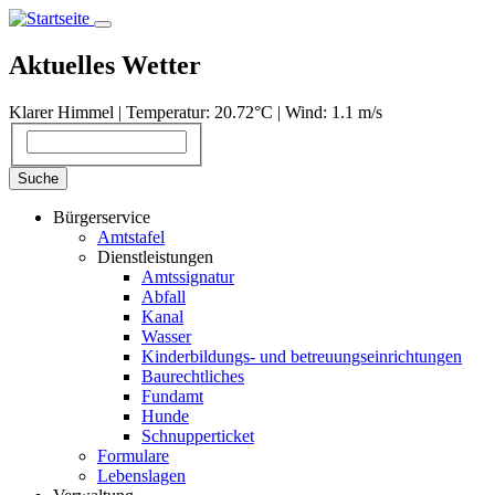
Direkt
zum
Inhalt
Aktuelles Wetter
Klarer Himmel | Temperatur: 20.72°С | Wind: 1.1 m/s
Suche
Suche
Bürgerservice
Amtstafel
Dienstleistungen
Amtssignatur
Abfall
Kanal
Wasser
Kinderbildungs- und betreuungseinrichtungen
Baurechtliches
Fundamt
Hunde
Schnupperticket
Formulare
Lebenslagen