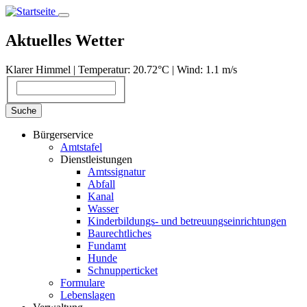
Direkt
zum
Inhalt
Aktuelles Wetter
Klarer Himmel | Temperatur: 20.72°С | Wind: 1.1 m/s
Suche
Suche
Bürgerservice
Amtstafel
Dienstleistungen
Amtssignatur
Abfall
Kanal
Wasser
Kinderbildungs- und betreuungseinrichtungen
Baurechtliches
Fundamt
Hunde
Schnupperticket
Formulare
Lebenslagen