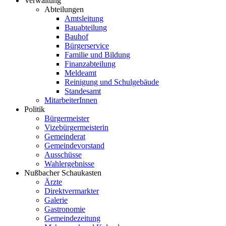
Verwaltung
Abteilungen
Amtsleitung
Bauabteilung
Bauhof
Bürgerservice
Familie und Bildung
Finanzabteilung
Meldeamt
Reinigung und Schulgebäude
Standesamt
MitarbeiterInnen
Politik
Bürgermeister
Vizebürgermeisterin
Gemeinderat
Gemeindevorstand
Ausschüsse
Wahlergebnisse
Nußbacher Schaukasten
Ärzte
Direktvermarkter
Galerie
Gastronomie
Gemeindezeitung